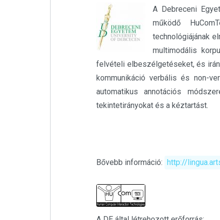
A Debreceni Egyet
működő HuComTe
technológiájának elm
multimodális korpu
felvételi elbeszélgetéseket, és irá
kommunikáció verbális és non-ver
automatikus annotációs módszer
tekintetirányokat és a kéztartást.
Bővebb információ:
http://lingua.a
A DE által létrehozott erőforrás: