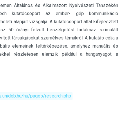
emen Általános és Alkalmazott Nyelvészeti Tanszékén
ch kutatócsoport az ember- gép kommunikáció
életi alapjait vizsgálja. A kutatócsoport által kifejlesztett
sz 50 órányi felvett beszélgetést tartalmaz: szimulált
nyított társalgásokat személyes témákról. A kutatás célja a
bális elemeinek feltérképezése, amelyhez manuális és
ekkel részletesen elemzik például a hanganyagot, a
rts.unideb.hu/hu/pages/research.php