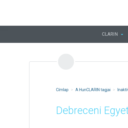
Ugrás
a
tartalomra
CLARIN
Címlap
A HunCLARIN tagjai
Inakt
Debreceni Egy