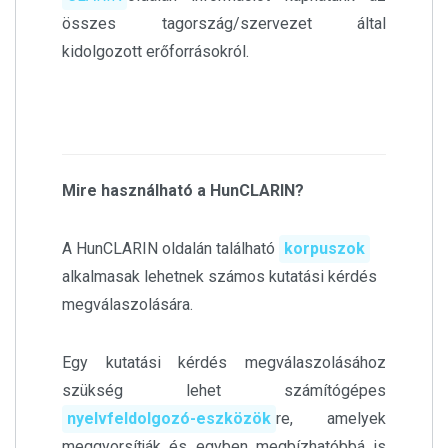
összes tagország/szervezet által
kidolgozott erőforrásokról.
Mire használható a HunCLARIN?
A HunCLARIN oldalán található
korpuszok
alkalmasak lehetnek számos kutatási kérdés
megválaszolására.
Egy kutatási kérdés megválaszolásához
szükség lehet számítógépes
nyelvfeldolgozó-eszközök
re, amelyek
meggyorsítják és egyben megbízhatóbbá is