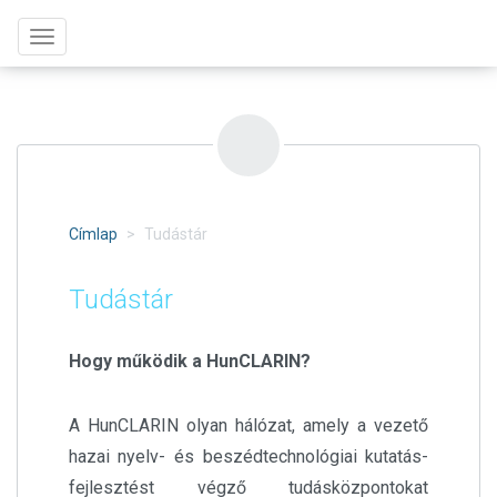
Ugrás
Toggle
a
navigation
tartalomra
Címlap
Tudástár
Tudástár
Hogy működik a HunCLARIN?
A HunCLARIN olyan hálózat, amely a vezető
hazai nyelv- és beszédtechnológiai kutatás-
fejlesztést végző tudásközpontokat