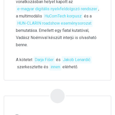
vonatkozásban helyet kapott az
e-magyar digitális nyelvfeldolgozó rendszer
,
a multimodális
HuComTech korpusz
és a
HUN-CLARIN roadshow eseménysorozat
bemutatása. Emellett egy fiatal kutatóval,
Vadász Noémival készült interjú is olvasható
benne.
A kötetet
Darja Fišer
és
Jakob Lenardič
szerkesztette és
innen
elérhető.