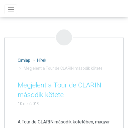
Ugrás
Toggle
a
navigation
tartalomra
Címlap
Hírek
Megjelent a Tour de CLARIN második kötete
Megjelent a Tour de CLARIN
második kötete
10 dec 2019
A Tour de CLARIN második kötetében, magyar